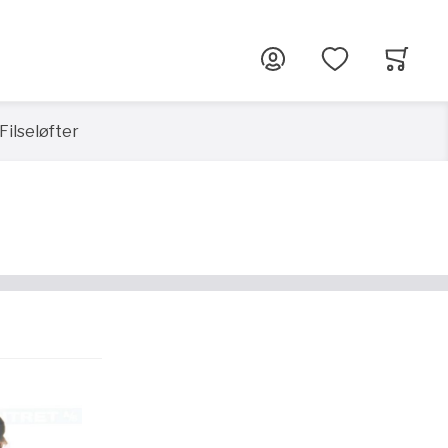
G
Filseløfter