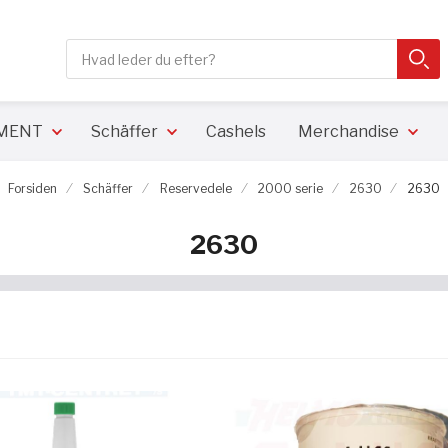
Søg
SØ
Close search
PMENT
Schäffer
Cashels
Merchandise
Forsiden
Schäffer
Reservedele
2000 serie
2630
2630
2630