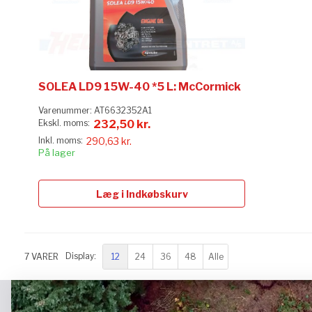
SOLEA LD9 15W-40 *5 L: McCormick
Varenummer:
AT6632352A1
232,50 kr.
290,63 kr.
På lager
Læg i Indkøbskurv
12
24
36
48
Alle
7
VARER
Display: