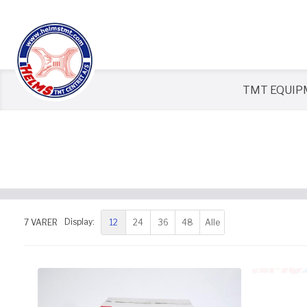
TMT EQUI
12
24
36
48
Alle
7
VARER
Display: