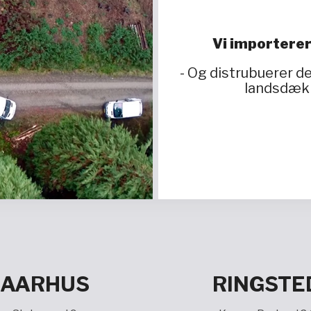
Vi importerer
- Og distrubuerer 
landsdækk
AARHUS
RINGSTE