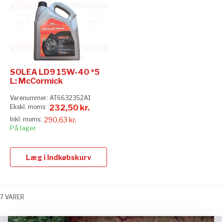
SOLEA LD9 15W-40 *5
L: McCormick
Varenummer:
AT6632352A1
232,50 kr.
290,63 kr.
På lager
Læg i Indkøbskurv
7
VARER