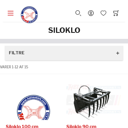
SKOVLE
RESERVEDELE
SILOKLO
ALLE PRODUKTER
ALLE PRODUKTER
FILTRE
STANDARD
2000 SERIE
VARER
1
-
12
AF
15
LETVÆGT
NORDIC SERIE
ENTREPRENØR
PLUS PRO SERIE
Siloklo 100 cm
Siloklo 90 cm