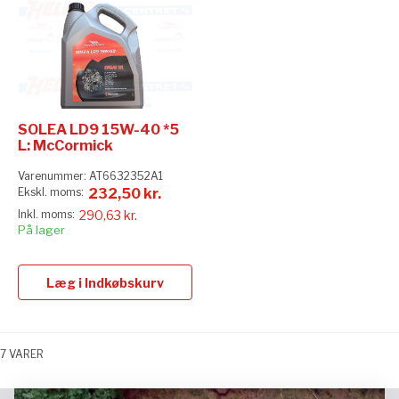
SOLEA LD9 15W-40 *5
L: McCormick
Varenummer:
AT6632352A1
232,50 kr.
290,63 kr.
På lager
Læg i Indkøbskurv
7
VARER