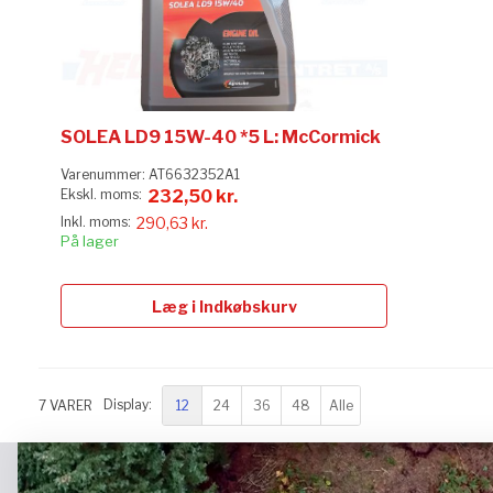
SOLEA LD9 15W-40 *5 L: McCormick
Varenummer:
AT6632352A1
232,50 kr.
290,63 kr.
På lager
Læg i Indkøbskurv
12
24
36
48
Alle
7
VARER
Display: