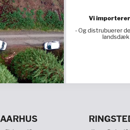
Vi importerer
- Og distrubuerer 
landsdækk
AARHUS
RINGSTE