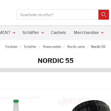
Søg
SØ
Close search
PMENT
Schäffer
Cashels
Merchandise
Forsiden
Schäffer
Reservedele
Nordic serie
Nordic 55
NORDIC 55