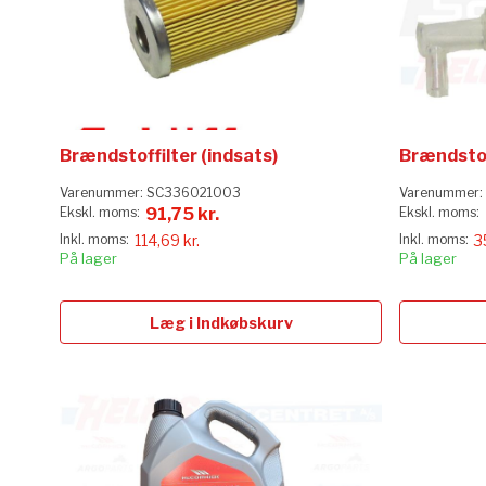
Brændstoffilter (indsats)
Brændstof
Varenummer:
SC336021003
Varenummer:
91,75 kr.
114,69 kr.
3
På lager
På lager
Læg i Indkøbskurv