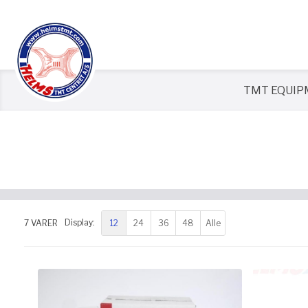
TMT EQUI
12
24
36
48
Alle
7
VARER
Display: