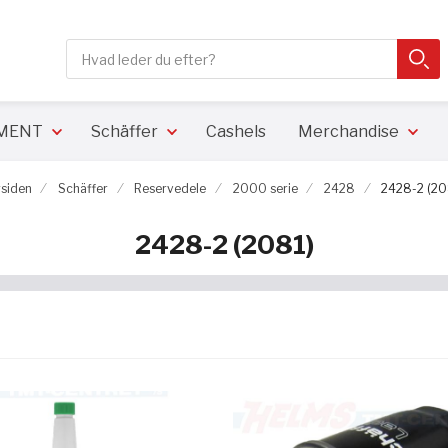
Søg
SØ
Close search
PMENT
Schäffer
Cashels
Merchandise
rsiden
Schäffer
Reservedele
2000 serie
2428
2428-2 (20
2428-2 (2081)