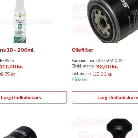
ns 1D - 200ml.
Oliefilter
BE9925
Varenummer:
SC225021009
111,00 kr.
92,00 kr.
38,75 kr.
115,00 kr.
På lager
Læg i Indkøbskurv
Læg i Indkøbskurv