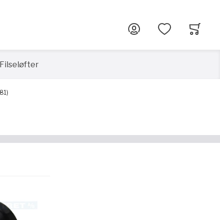
G
Filseløfter
81)