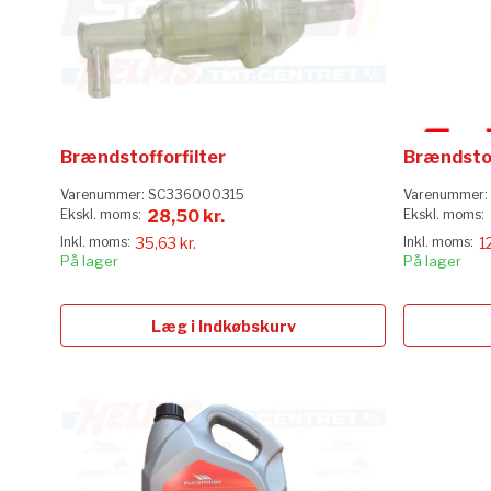
Brændstofforfilter
Brændstof
Varenummer:
SC336000315
Varenummer:
28,50 kr.
35,63 kr.
1
På lager
På lager
Læg i Indkøbskurv