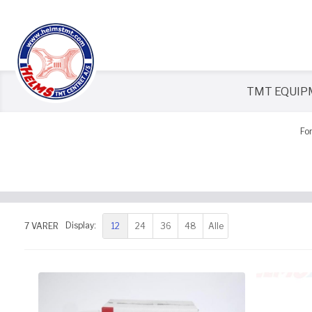
TMT EQUI
Fo
12
24
36
48
Alle
7
VARER
Display: