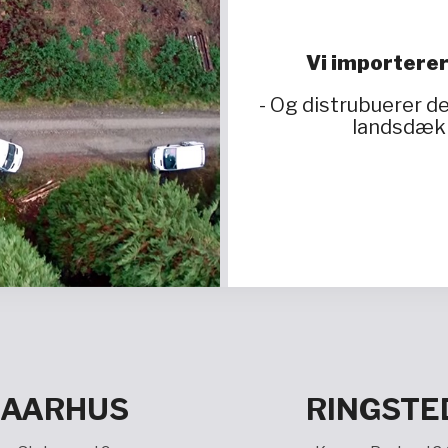
Vi importerer
- Og distrubuerer 
landsdækk
AARHUS
RINGSTE