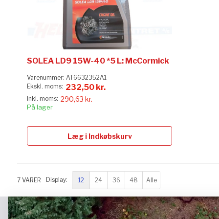
SOLEA LD9 15W-40 *5 L: McCormick
Varenummer:
AT6632352A1
232,50 kr.
290,63 kr.
På lager
Læg i Indkøbskurv
12
24
36
48
Alle
7
VARER
Display: