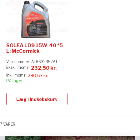
SOLEA LD9 15W-40 *5
L: McCormick
Varenummer:
AT6632352A1
232,50 kr.
290,63 kr.
På lager
Læg i Indkøbskurv
7
VARER