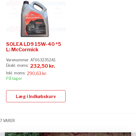
SOLEA LD9 15W-40 *5
L: McCormick
Varenummer:
AT6632352A1
232,50 kr.
290,63 kr.
På lager
Læg i Indkøbskurv
7
VARER