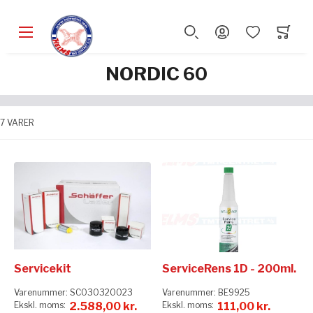
NORDIC 60
7
VARER
Servicekit
ServiceRens 1D - 200ml.
Varenummer:
SC030320023
Varenummer:
BE9925
2.588,00 kr.
111,00 kr.