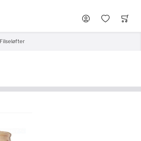
G
Filseløfter