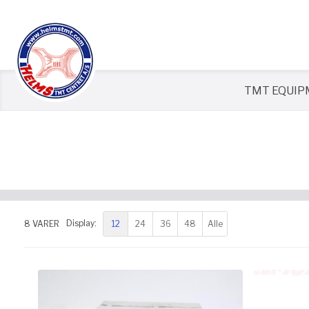
TMT EQUI
12
24
36
48
Alle
8
VARER
Display: