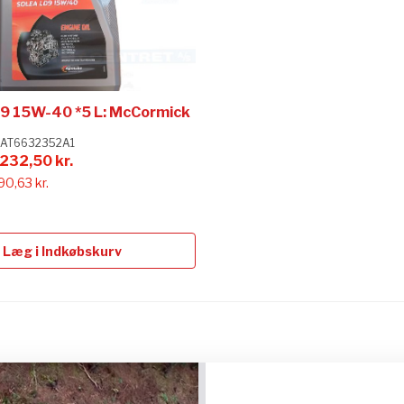
9 15W-40 *5 L: McCormick
AT6632352A1
232,50 kr.
90,63 kr.
Læg i Indkøbskurv