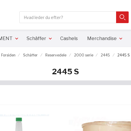
Søg
SØ
Close search
PMENT
Schäffer
Cashels
Merchandise
Forsiden
Schäffer
Reservedele
2000 serie
2445
2445 S
2445 S