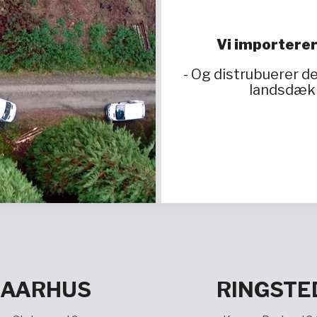
Vi importerer
- Og distrubuerer 
landsdækk
AARHUS
RINGSTE