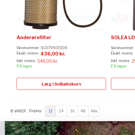
Ånderørsfilter
SOLEA LD
Varenummer:
SC070500106
Varenummer:
436,00 kr.
545,00 kr.
2
På lager
På lager
Læg i Indkøbskurv
12
24
36
48
Alle
8
VARER
Display: