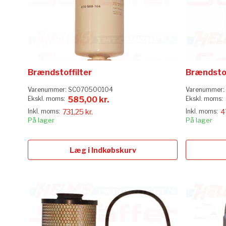
Brændstoffilter
Brændstof
Varenummer:
SC070500104
Varenummer:
585,00 kr.
731,25 kr.
4
På lager
På lager
Læg i Indkøbskurv