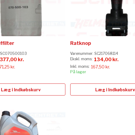
filter
Ratknop
SC070500103
Varenummer:
SC217068114
377,00 kr.
134,00 kr.
71,25 kr.
167,50 kr.
På lager
Læg i Indkøbskurv
Læg i Indkøbskurv